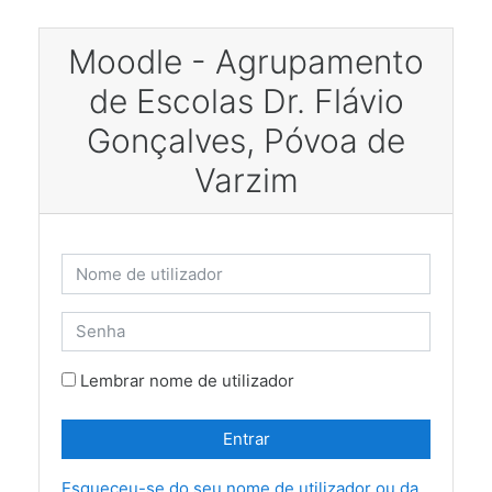
Ir para o conteúdo principal
Moodle - Agrupamento
de Escolas Dr. Flávio
Gonçalves, Póvoa de
Varzim
Nome de utilizador
Senha
Lembrar nome de utilizador
Entrar
Esqueceu-se do seu nome de utilizador ou da