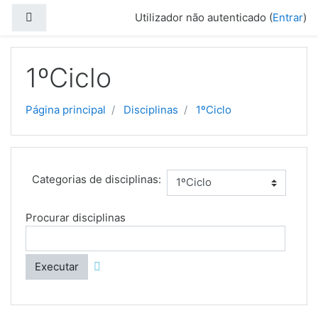
Ir para o conteúdo principal
Painel lateral
Utilizador não autenticado (
Entrar
)
1ºCiclo
Página principal
Disciplinas
1ºCiclo
Categorias de disciplinas:
Procurar disciplinas
Executar