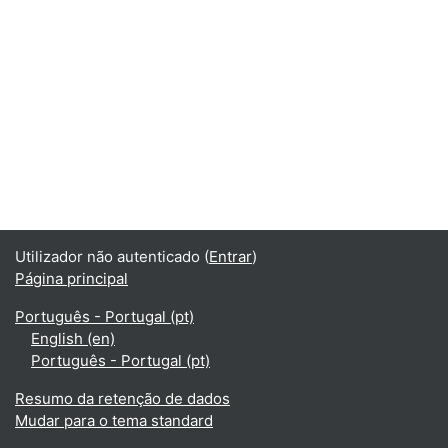
Utilizador não autenticado (
Entrar
)
Página principal
Português - Portugal ‎(pt)‎
English ‎(en)‎
Português - Portugal ‎(pt)‎
Resumo da retenção de dados
Mudar para o tema standard