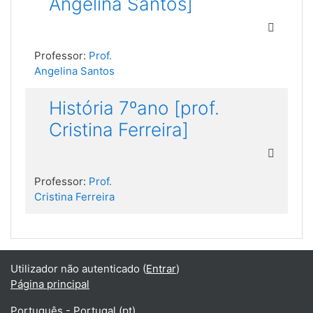
Angelina Santos]
Professor:
Prof.
Angelina Santos
História 7ºano [prof.
Cristina Ferreira]
Professor:
Prof.
Cristina Ferreira
Utilizador não autenticado (
Entrar
)
Página principal
Português - Portugal ‎(pt)‎