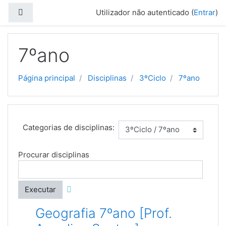
Ir para o conteúdo principal
Painel lateral
Utilizador não autenticado (
Entrar
)
7ºano
Página principal
Disciplinas
3ºCiclo
7ºano
Categorias de disciplinas:
Procurar disciplinas
Executar
Geografia 7ºano [Prof.