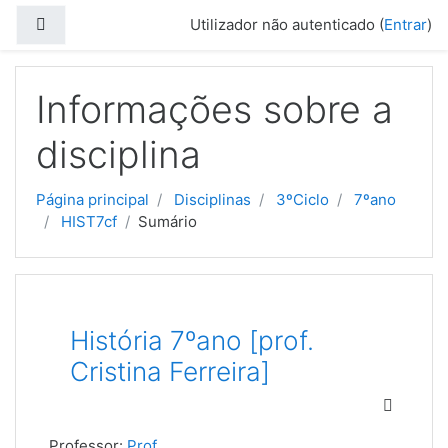
Ir para o conteúdo principal
Painel lateral
Utilizador não autenticado (
Entrar
)
Informações sobre a
disciplina
Página principal
Disciplinas
3ºCiclo
7ºano
HIST7cf
Sumário
História 7ºano [prof.
Cristina Ferreira]
Professor:
Prof.