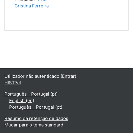
Cristina Ferreira
Utilizador não autenticado (
Entrar
)
HIST7cf
Português - Portugal ‎(pt)‎
English ‎(en)‎
Português - Portugal ‎(pt)‎
Resumo da retenção de dados
Mudar para o tema standard