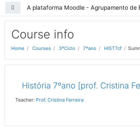
Skip to main content
A plataforma Moodle - Agrupamento de Es
Side panel
Course info
Home
Courses
3ºCiclo
7ºano
HIST7cf
Sum
História 7ºano [prof. Cristina Fe
Teacher:
Prof. Cristina Ferreira