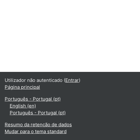
Utilizador não autenticado (
Entrar
)
Página principal
Português - Portugal ‎(pt)‎
English ‎(en)‎
Português - Portugal ‎(pt)‎
Resumo da retenção de dados
Mudar para o tema standard