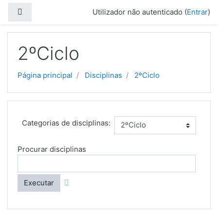
Ir para o conteúdo principal
Painel lateral
Utilizador não autenticado (
Entrar
)
2ºCiclo
Página principal
Disciplinas
2ºCiclo
Categorias de disciplinas:
Procurar disciplinas
Executar