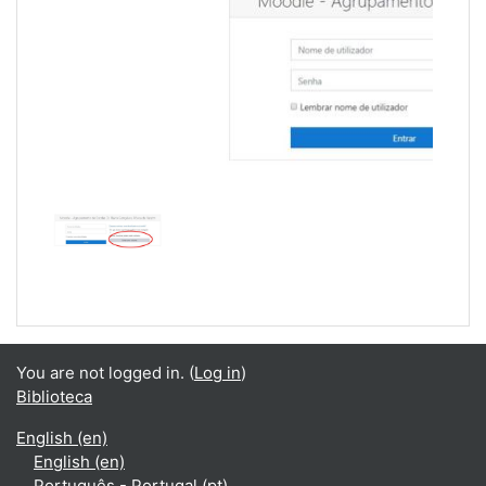
You are not logged in. (
Log in
)
Biblioteca
English ‎(en)‎
English ‎(en)‎
Português - Portugal ‎(pt)‎