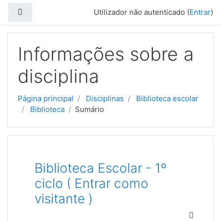
Ir para o conteúdo principal
Painel lateral
Utilizador não autenticado (
Entrar
)
Informações sobre a
disciplina
Página principal
Disciplinas
Biblioteca escolar
Biblioteca
Sumário
Biblioteca Escolar - 1º
ciclo ( Entrar como
visitante )